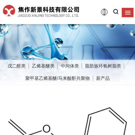
戊二醛类
乙烯基醚类
中间体类
脂肪族环氧树脂类
聚甲基乙烯基醚/马来酸酐共聚物
新产品