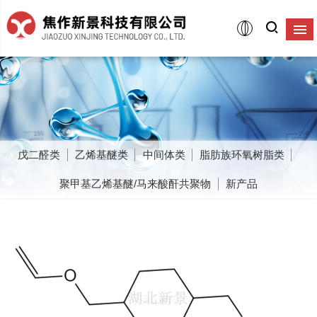
戊二醛类
乙烯基醚类
中间体类
脂肪族环氧树脂类
聚甲基乙烯基醚/马来酸酐共聚物
新产品