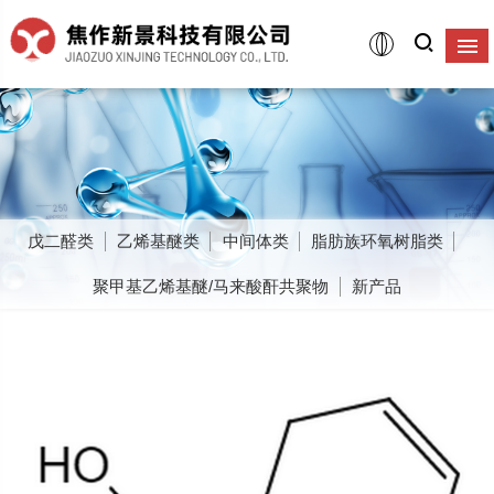
戊二醛类
乙烯基醚类
中间体类
脂肪族环氧树脂类
聚甲基乙烯基醚/马来酸酐共聚物
新产品