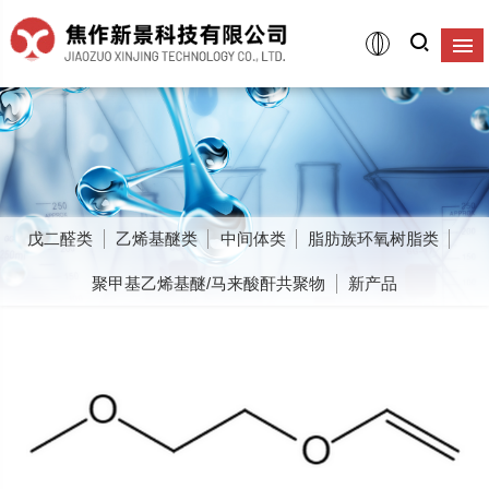
戊二醛类
乙烯基醚类
中间体类
脂肪族环氧树脂类
聚甲基乙烯基醚/马来酸酐共聚物
新产品