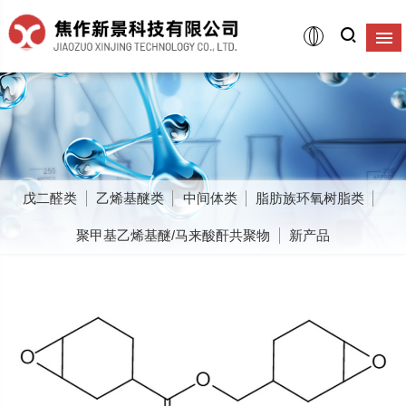
戊二醛类
乙烯基醚类
中间体类
脂肪族环氧树脂类
聚甲基乙烯基醚/马来酸酐共聚物
新产品