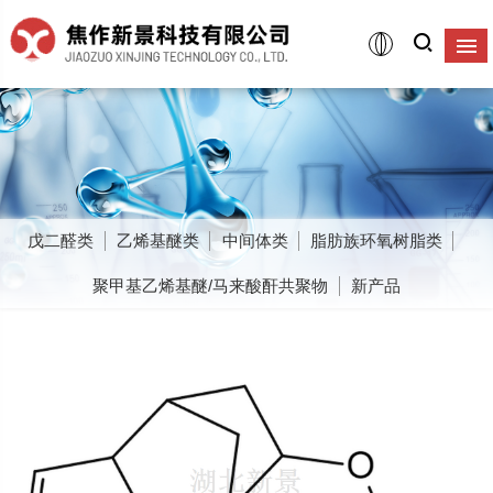
戊二醛类
乙烯基醚类
中间体类
脂肪族环氧树脂类
聚甲基乙烯基醚/马来酸酐共聚物
新产品