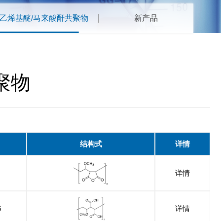
乙烯基醚/马来酸酐共聚物
新产品
聚物
结构式
详情
详情
6
详情