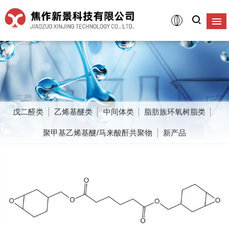
戊二醛类
乙烯基醚类
中间体类
脂肪族环氧树脂类
聚甲基乙烯基醚/马来酸酐共聚物
新产品