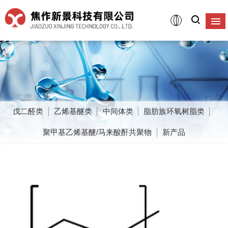
戊二醛类
乙烯基醚类
中间体类
脂肪族环氧树脂类
聚甲基乙烯基醚/马来酸酐共聚物
新产品