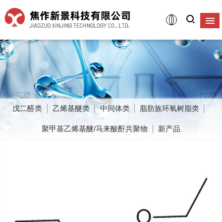
戊二醛类
乙烯基醚类
中间体类
脂肪族环氧树脂类
聚甲基乙烯基醚/马来酸酐共聚物
新产品