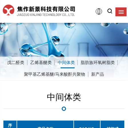
戊二醛类
乙烯基醚类
中间体类
脂肪族环氧树脂类
聚甲基乙烯基醚/马来酸酐共聚物
新产品
中间体类
序